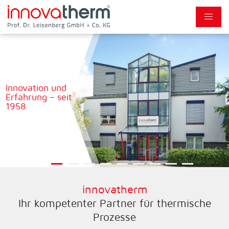
Innovation und
Erfahrung – seit
1958
1
2
3
4
5
6
7
8
9
innovatherm
Ihr kompetenter Partner für thermische
Prozesse