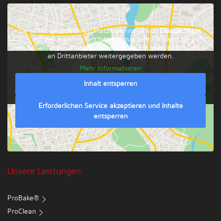
Sie sehen gerade einen Platzhalterinhalt von
Google Maps
.
Um auf den eigentlichen Inhalt zuzugreifen, klicken Sie auf
die Schaltfläche unten. Bitte beachten Sie, dass dabei Daten
an Drittanbieter weitergegeben werden.
Mehr Informationen
Inhalt entsperren
Erforderlichen Service akzeptieren und Inhalte
entsperren
Unsere Leistungen
ProBake®
ProClean